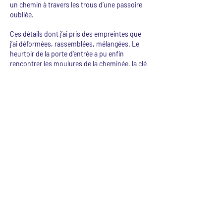
un chemin à travers les trous d’une passoire
oubliée.
Ces détails dont j’ai pris des empreintes que
j’ai déformées, rassemblées, mélangées. Le
heurtoir de la porte d’entrée a pu enfin
rencontrer les moulures de la cheminée, la clé
n’avait jamais été aussi proche de
l’interrupteur et des clous tordus restés
coincés sur les poutres du grenier. En les
reliant, de nouvelles formes se sont
dessinées.
Ce bas relief évoque la conversation que j’ai eu
avec cette maison, les histoires qu’elle
aimerait pouvoir nous raconter.