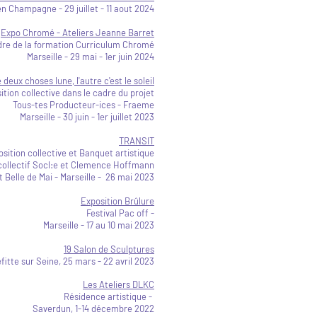
n Champagne - 29 juillet
- 11 aout 2024
Expo Chromé - Ateliers Jeanne Barret
adre de la formation Curriculum Chromé
Marseille - 29 mai - 1er juin 2024
 deux choses lune, l'autre c'est le soleil
ition collective dans le cadre du projet
Tous-tes Producteur-ices - Fraeme
Marseille - 30 juin - 1er juillet 2023
TRANSIT
sition collective et Banquet artistique
 collectif Socl:e et Clemence Hoffmann
 Belle de Mai - Marseille - 26 mai 2023
Exposition Brûlure
Festival Pac off -
Marseille - 17 au 10 mai 2023
19 Salon de Sculptures
efitte sur Seine
, 25 mars - 22 avril 2023
Les Ateliers DLKC
Résidence artistique -
Saverdun, 1-14 décembre
2022