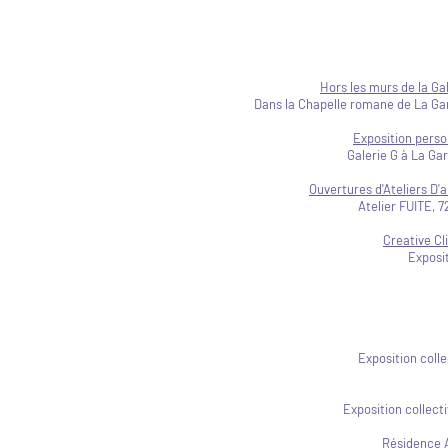
Hors les murs de la Ga
Dans la Chapelle romane de La Gar
Exposition person
Galerie G à La Gar
Ouvertures d'Ateliers D'
Atelier FUITE, 7
Creative C
Exposit
Exposition coll
Exposition collect
Résidence A