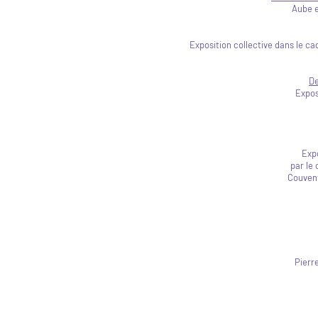
Aube e
Exposition collective dans le c
De
Expos
Expo
par le
Couvent
Pierr